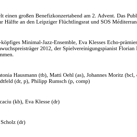
ielt einen großen Benefizkonzertabend am 2. Advent. Das Publ
r Hälfte an den Leipziger Flüchtlingsrat und SOS Méditerran
-köpfiges Minimal-Jazz-Ensemble, Eva Klesses Echo-prämier
wuchspreisträger 2012, der Spielvereinigungspianist Florian
immen.
ntonia Hausmann (tb), Matti Oehl (as), Johannes Moritz (bcl, 
tfeld (dr, p), Philipp Rumsch (p, comp)
caciu (kb), Eva Klesse (dr)
 Scholz (dr)