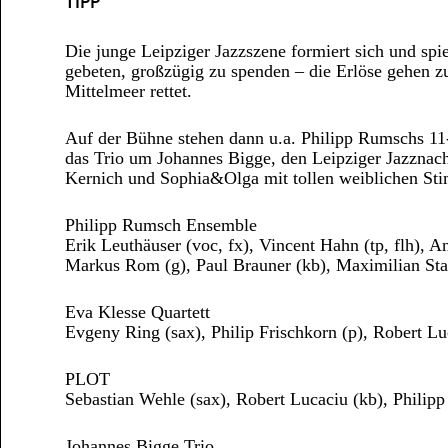
TIPP
Die junge Leipziger Jazzszene formiert sich und sp
gebeten, großzügig zu spenden – die Erlöse gehen zu
Mittelmeer rettet.
Auf der Bühne stehen dann u.a. Philipp Rumschs 11
das Trio um Johannes Bigge, den Leipziger Jazznach
Kernich und Sophia&Olga mit tollen weiblichen St
Philipp Rumsch Ensemble
Erik Leuthäuser (voc, fx), Vincent Hahn (tp, flh), A
Markus Rom (g), Paul Brauner (kb), Maximilian Stad
Eva Klesse Quartett
Evgeny Ring (sax), Philip Frischkorn (p), Robert Lu
PLOT
Sebastian Wehle (sax), Robert Lucaciu (kb), Philipp
Johannes Bigge Trio