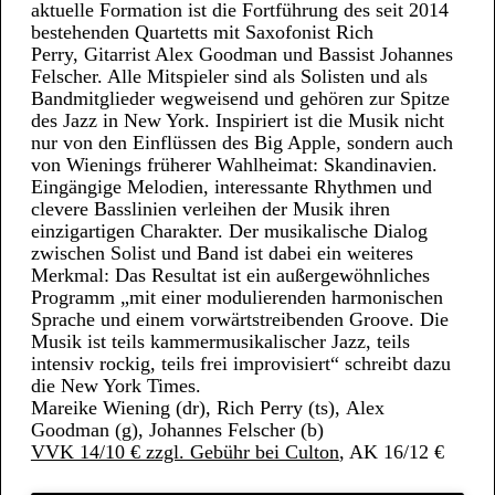
aktuelle Formation ist die Fortführung des seit 2014
bestehenden Quartetts mit Saxofonist Rich
Perry, Gitarrist Alex Goodman und Bassist Johannes
Felscher. Alle Mitspieler sind als Solisten und als
Bandmitglieder wegweisend und gehören zur Spitze
des Jazz in New York. Inspiriert ist die Musik nicht
nur von den Einflüssen des Big Apple, sondern auch
von Wienings früherer Wahlheimat: Skandinavien.
Eingängige Melodien, interessante Rhythmen und
clevere Basslinien verleihen der Musik ihren
einzigartigen Charakter. Der musikalische Dialog
zwischen Solist und Band ist dabei ein weiteres
Merkmal: Das Resultat ist ein außergewöhnliches
Programm „mit einer modulierenden harmonischen
Sprache und einem vorwärtstreibenden Groove. Die
Musik ist teils kammermusikalischer Jazz, teils
intensiv rockig, teils frei improvisiert“ schreibt dazu
die New York Times.
Mareike Wiening (dr), Rich Perry (ts), Alex
Goodman (g), Johannes Felscher (b)
VVK 14/10 € zzgl. Gebühr bei Culton
, AK 16/12 €