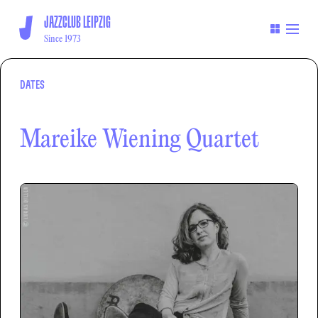
JAZZCLUB LEIPZIG
Since 1973
DATES
Mareike Wiening Quartet