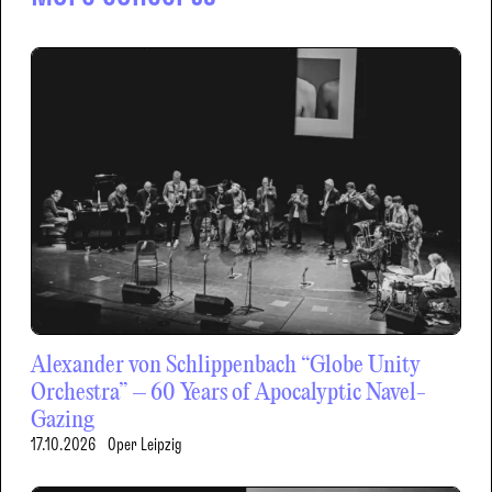
Alexander von Schlippenbach “Globe Unity
Orchestra” – 60 Years of Apocalyptic Navel-
Gazing
17.10.2026
Oper Leipzig