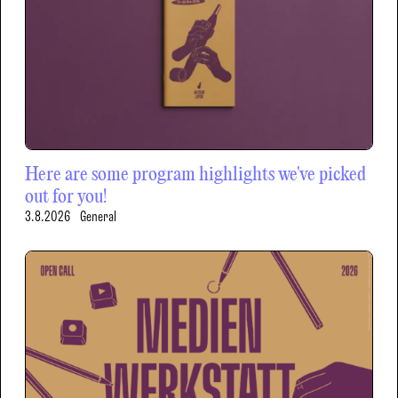
Here are some program highlights we've picked
out for you!
3.8.2026
General