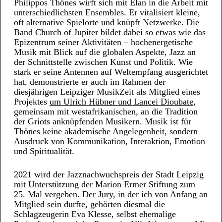
Philippos Thönes wirft sich mit Elan in die Arbeit mit
unterschiedlichsten Ensembles. Er vitalisiert kleine,
oft alternative Spielorte und knüpft Netzwerke. Die
Band Church of Jupiter bildet dabei so etwas wie das
Epizentrum seiner Aktivitäten – hochenergetische
Musik mit Blick auf die globalen Aspekte, Jazz an
der Schnittstelle zwischen Kunst und Politik. Wie
stark er seine Antennen auf Weltempfang ausgerichtet
hat, demonstrierte er auch im Rahmen der
diesjährigen Leipziger MusikZeit als Mitglied eines
Projektes
um Ulrich Hübner und Lancei Dioubate
,
gemeinsam mit westafrikanischen, an die Tradition
der Griots anknüpfenden Musikern. Musik ist für
Thönes keine akademische Angelegenheit, sondern
Ausdruck von Kommunikation, Interaktion, Emotion
und Spiritualität.
2021 wird der Jazznachwuchspreis der Stadt Leipzig
mit Unterstützung der Marion Ermer Stiftung zum
25. Mal vergeben. Der Jury, in der ich von Anfang an
Mitglied sein durfte, gehörten diesmal die
Schlagzeugerin Eva Klesse, selbst ehemalige