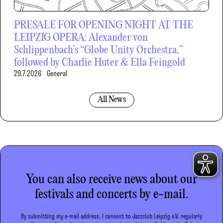
PRESALE FOR OPENING NIGHT AT THE
LEIPZIG OPERA: Alexander von
Schlippenbach’s “Globe Unity Orchestra,”
followed by Charlie Huter & Ella Feingold
29.7.2026
General
All News
You can also receive news about our
festivals and concerts by e-mail.
By submitting my e-mail address, I consent to Jazzclub Leipzig e.V. regularly