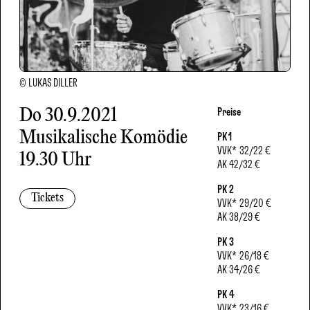
© LUKAS DILLER
Do
30.9.2021
Preise
Musikalische Komödie
PK 1
VVK
*
32/22 €
19.30 Uhr
AK
42/32 €
PK 2
Tickets
VVK
*
29/20 €
AK
38/29 €
PK 3
VVK
*
26/18 €
AK
34/26 €
PK 4
VVK
*
23/16 €