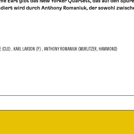
e Ears gibt das New Yorker Quartett, das auf den Spure
diert wird durch Anthony Romaniuk, der sowohl zwisch
E (CLO)
KARL LARSON (P)
ANTHONY ROMANIUK (WURLITZER, HAMMOND)