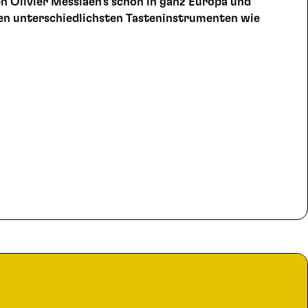
n Olivier Messiaen’s schon in ganz Europa und
en unterschiedlichsten Tasteninstrumenten wie