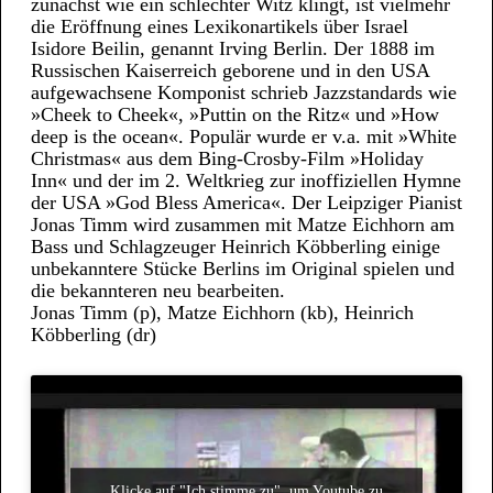
zunächst wie ein schlechter Witz klingt, ist vielmehr
die Eröffnung eines Lexikonartikels über Israel
Isidore Beilin, genannt Irving Berlin. Der 1888 im
Russischen Kaiserreich geborene und in den USA
aufgewachsene Komponist schrieb Jazzstandards wie
»Cheek to Cheek«, »Puttin on the Ritz« und »How
deep is the ocean«. Populär wurde er v.a. mit »White
Christmas« aus dem Bing-Crosby-Film »Holiday
Inn« und der im 2. Weltkrieg zur inoffiziellen Hymne
der USA »God Bless America«. Der Leipziger Pianist
Jonas Timm wird zusammen mit Matze Eichhorn am
Bass und Schlagzeuger Heinrich Köbberling einige
unbekanntere Stücke Berlins im Original spielen und
die bekannteren neu bearbeiten.
Jonas Timm (p), Matze Eichhorn (kb), Heinrich
Köbberling (dr)
Klicke auf "Ich stimme zu", um Youtube zu