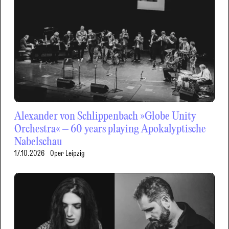
Alexander von Schlippenbach »Globe Unity
Orchestra« – 60 years playing Apokalyptische
Nabelschau
17.10.2026
Oper Leipzig