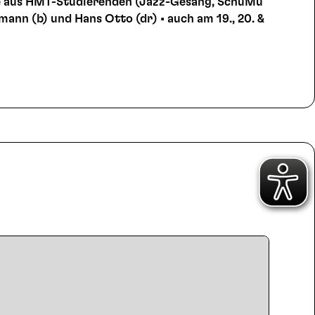
ble aus HMT-Studierenden (Jazz-Gesang, SchuMu
mann (b) und Hans Otto (dr) • auch am 19., 20. &