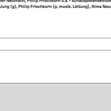
ner Neumann, Philip Frischkorn u.a. • Schauspielensem
Jung (g), Philip Frischkorn (p, musik. Leitung), Alma Neu