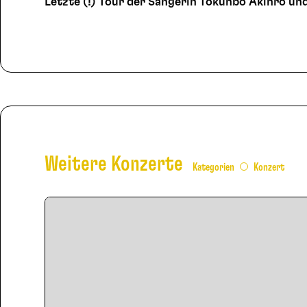
Letzte (!) Tour der Sängerin Tokunbo Akinro un
Weitere Konzerte
Kategorien
Konzert