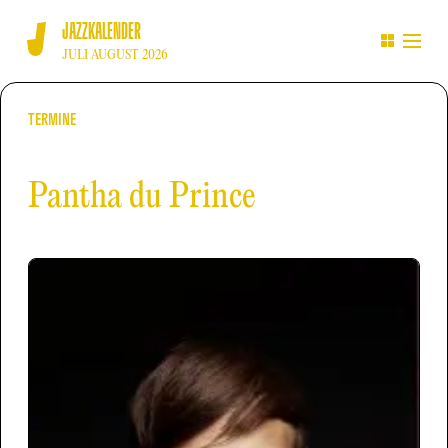
JAZZKALENDER
JULI AUGUST 2026
TERMINE
Pantha du Prince