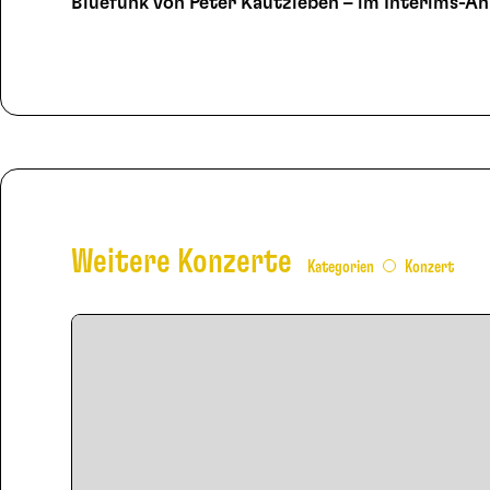
Bluefunk von Peter Kautzleben – im Interims-An
Weitere Konzerte
Kategorien
Konzert