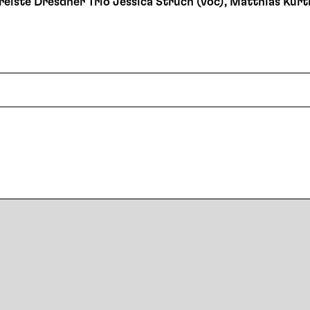
eiste Dresdner Trio Jessica Struch (voc), Matthias Kurth