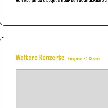
Von »La pulco d’acqua« über den Soundtrack zu
Weitere Konzerte
Kategorien
Konzert