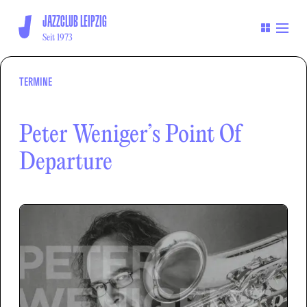
JAZZCLUB LEIPZIG
Seit 1973
TERMINE
Peter Weniger’s Point Of
Departure