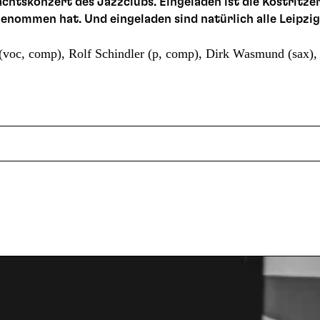
achtskonzert des Jazzclubs. Eingeladen ist die Köstritzer
genommen hat. Und eingeladen sind natürlich alle Leipzi
(voc, comp), Rolf Schindler (p, comp), Dirk Wasmund (sax)