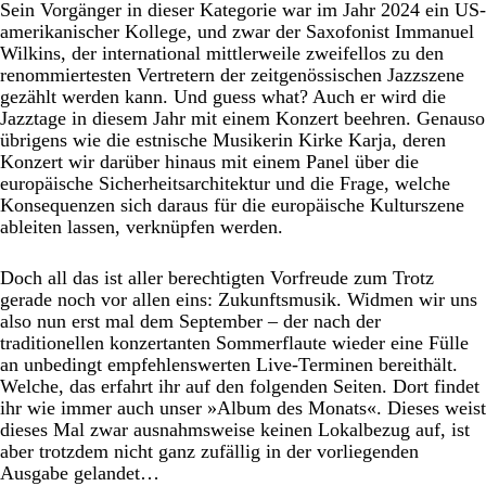
Sein Vorgänger in dieser Kategorie war im Jahr 2024 ein US-
amerikanischer Kollege, und zwar der Saxofonist Immanuel
Wilkins, der international mittlerweile zweifellos zu den
renommiertesten Vertretern der zeitgenössischen Jazzszene
gezählt werden kann. Und guess what? Auch er wird die
Jazztage in diesem Jahr mit einem Konzert beehren. Genauso
übrigens wie die estnische Musikerin Kirke Karja, deren
Konzert wir darüber hinaus mit einem Panel über die
europäische Sicherheitsarchitektur und die Frage, welche
Konsequenzen sich daraus für die europäische Kulturszene
ableiten lassen, verknüpfen werden.
Doch all das ist aller berechtigten Vorfreude zum Trotz
gerade noch vor allen eins: Zukunftsmusik. Widmen wir uns
also nun erst mal dem September – der nach der
traditionellen konzertanten Sommerflaute wieder eine Fülle
an unbedingt empfehlenswerten Live-Terminen bereithält.
Welche, das erfahrt ihr auf den folgenden Seiten. Dort findet
ihr wie immer auch unser »Album des Monats«. Dieses weist
dieses Mal zwar ausnahmsweise keinen Lokalbezug auf, ist
aber trotzdem nicht ganz zufällig in der vorliegenden
Ausgabe gelandet…