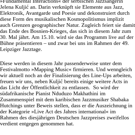
»Fundamental Interactions« der serbischen Jazzsängerin
Jelena Kuljić an. Darin verknüpft sie Elemente aus Jazz,
Elektronik, Avantgarde und Poesie und dekonstruiert durch
diese Form des musikalischen Kosmopolitismus implizit
auch Grenzen geographischer Natur. Zugleich feiert sie damit
das Ende des Bosnien-Krieges, das sich in diesem Jahr zum
30. Mal jährt. Am 15.10. wird sie das Programm live auf der
Bühne präsentieren – und zwar bei uns im Rahmen der 49.
Leipziger Jazztage.
Diese werden in diesem Jahr passenderweise unter dem
Festivalmotto »Mapping Music« firmieren. Und wenngleich
wir aktuell noch an der Finalisierung des Line-Ups arbeiten,
freuen wir uns, neben Kuljić bereits einige weitere Acts in
das Licht der Öffentlichkeit zu entlassen. So wird der
südafrikanische Pianist Nduduzo Makhathini im
Zusammenspiel mit dem karibischen Jazzmusiker Shabaka
Hutchings unter Beweis stellen, dass er die Auszeichnung in
der Kategorie »Live Act des Jahres international« im
Rahmen des diesjährigen Deutschen Jazzpreises zweifellos
verdient entgegen genommen hat.