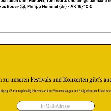
och auch Jimi Hendrix, Tom Waits und einige dänische 
us Röder (b), Philipp Hummel (dr) • AK 15/10 €
 zu unseren Festivals und Konzerten gibt’s au
b Leipzig e.V. mir regelmäßig Information über Veranstaltungen und Neuigkeiten per E-Mail zuse
E-Mail-Adresse