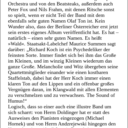
Orchestra und von den Beatsteaks, außerdem auch
Peter Fox und Nils Frahm, mit denen Ritsche sonst
so spielt, wenn er nicht Teil der Band mit dem
ebenfalls sehr guten Namen Olaf Ton ist. Kein
Wunder also, dass der Berliner Österreicher erst jetzt
sein erstes eigenes Album veröffentlicht hat. Es hat –
natürlich – einen sehr guten Namen. Es heißt
»Wald«. Staatsakt-Labelchef Maurice Summen sagt
darüber: „Richard Koch ist ein Psychedeliker der
feinsten Sorte. Immer findet sich bei ihm das Große
im Kleinen, und im winzig Kleinen wiederum das
ganze Große. Melancholie und Witz übergeben seine
Quartettmitglieder einander wie einen kostbaren
Staffelstab, dabei hat der Herr Koch immer einen
klaren Ton auf den Lippen und ein offenbar großes
Vergnügen daran, im Klangwald mit allen Elementen
zu verschmelzen und zu verwachsen. The Sound of
Humus!“
Logisch, dass so einer auch eine illustre Band um
sich scharrt: von Herrn Doldinger hat er statt des
Ausweises den Pianisten eingezogen (Michael
Hornek) und von Herrn Andzrejewski hingegen den