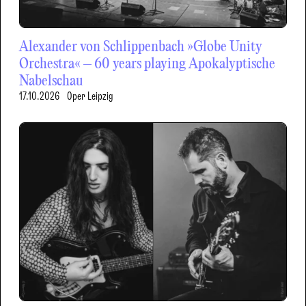
Alexander von Schlippenbach »Globe Unity
Orchestra« – 60 years playing Apokalyptische
Nabelschau
17.10.2026
Oper Leipzig