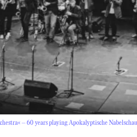
hestra« – 60 years playing Apokalyptische Nabelscha