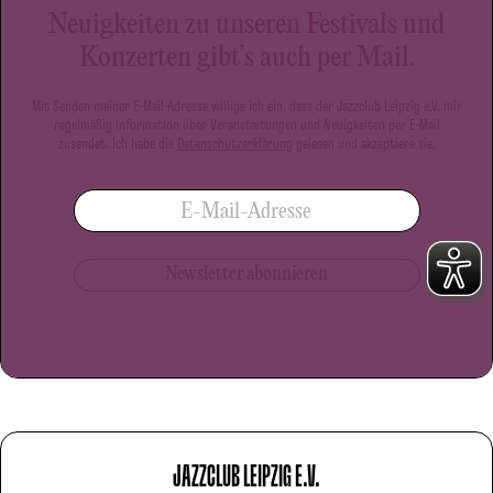
Neuigkeiten zu unseren Festivals und
Konzerten gibt’s auch per Mail.
Mit Senden meiner E-Mail-Adresse willige ich ein, dass der Jazzclub Leipzig e.V. mir
regelmäßig Information über Veranstaltungen und Neuigkeiten per E-Mail
zusendet. Ich habe die
Datenschutzerklärung
gelesen und akzeptiere sie.
E-Mail-Adresse
JAZZCLUB LEIPZIG E.V.