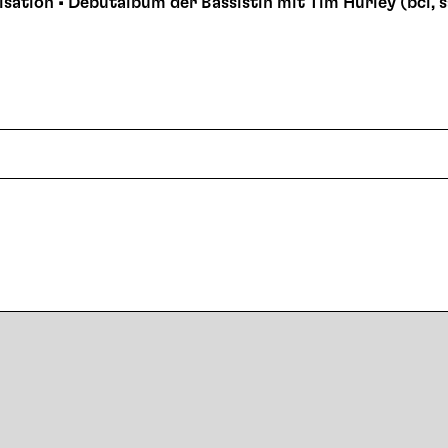
isation • Debutalbum der Bassistin mit Tim Hurley (bcl, s