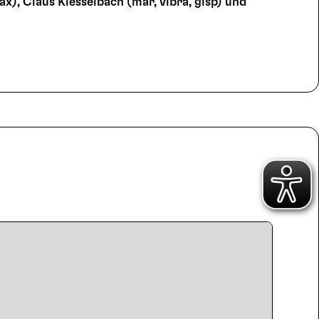
ax), Claus Kiesselbach (mar, vibra, glsp) und