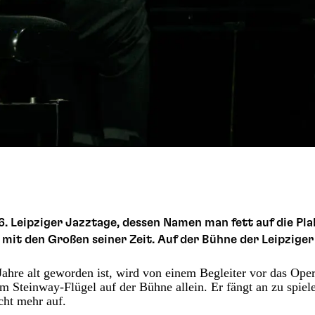
6. Leipziger Jazztage, dessen Namen man fett auf die Pla
 mit den Großen seiner Zeit. Auf der Bühne der Leipziger
ahre alt geworden ist, wird von einem Begleiter vor das Ope
m Steinway-Flügel auf der Bühne allein. Er fängt an zu spiel
cht mehr auf.