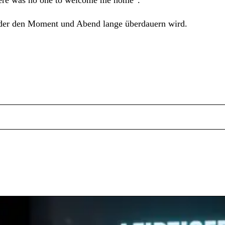
there was no one to welcome me home“.
, der den Moment und Abend lange überdauern wird.