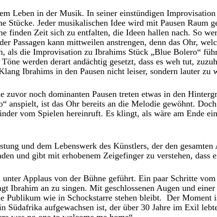
em Leben in der Musik. In seiner einstündigen Improvisation
ene Stücke. Jeder musikalischen Idee wird mit Pausen Raum g
 finden Zeit sich zu entfalten, die Ideen hallen nach. So we
er Passagen kann mittweilen anstrengen, denn das Ohr, welch
m, als die Improvisation zu Ibrahims Stück „Blue Bolero“ führ
en Töne werden derart andächtig gesetzt, dass es weh tut, zuz
Klang Ibrahims in den Pausen nicht leiser, sondern lauter zu 
e zuvor noch dominanten Pausen treten etwas in den Hintergru
“ anspielt, ist das Ohr bereits an die Melodie gewöhnt. Doch
Kinder vom Spielen hereinruft. Es klingt, als wäre am Ende e
stung und dem Lebenswerk des Künstlers, der den gesamten A
den und gibt mit erhobenem Zeigefinger zu verstehen, dass e
unter Applaus von der Bühne geführt. Ein paar Schritte vom K
gt Ibrahim an zu singen. Mit geschlossenen Augen und einer
e Publikum wie in Schockstarre stehen bleibt. Der Moment is
n Südafrika aufgewachsen ist, der über 30 Jahre im Exil lebt