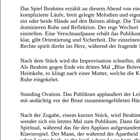
Das Spiel Ibrahims erzählt an diesem Abend von ein
komplizierte Läufe, breit gelegte Melodien und eig
ein oder beide Hände auf den Beinen ablegt. Die Töne
dominieren Ruhe und Reflektion. Der rege Wechsel d
einstellen. Eine Verschnaufpause erhält das Publiku
klar, gibt Orientierung und Sicherheit. Die einzeln
Rechte spielt direkt ins Herz, während der fragende 
Nach dem Stück wird die Improvisation schneller, di
Als Ibrahim gegen Ende ein drittes Mal „Blue Bolero
Heimkehr, es klingt nach einer Mutter, welche die 
Ruhe eingekehrt.
Standing Ovation. Das Publikum applaudiert der Lei
mit andächtig vor der Brust zusammengeführten Hän
Nach der Zugabe, einem kurzen Stück, wird Ibrahim 
wendet sich ein letztes Mal zum Publikum. Dann fän
Spiritual, während das für den Applaus aufgestanden
Klavierspiel. Der Mann, der während der Apartheid i