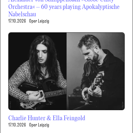
Orchestra« – 60 years playing Apokalyptische
Nabelschau
17.10.2026
Oper Leipzig
Charlie Hunter & Ella Feingold
17.10.2026
Oper Leipzig