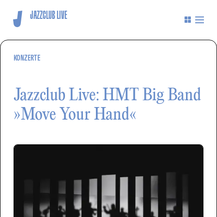
JAZZCLUB LIVE
KONZERTE
Jazzclub Live: HMT Big Band
»Move Your Hand«