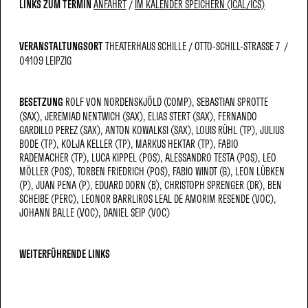
LINKS ZUM TERMIN
ANFAHRT
IM KALENDER SPEICHERN (ICAL/ICS)
VERANSTALTUNGSORT
THEATERHAUS SCHILLE
OTTO-SCHILL-STRASSE 7
04109 LEIPZIG
BESETZUNG
ROLF VON NORDENSKJÖLD (COMP)
SEBASTIAN SPROTTE
(SAX)
JEREMIAD NENTWICH (SAX)
ELIAS STERT (SAX)
FERNANDO
GARDILLO PEREZ (SAX)
ANTON KOWALKSI (SAX)
LOUIS RÜHL (TP)
JULIUS
BODE (TP)
KOLJA KELLER (TP)
MARKUS HEKTAR (TP)
FABIO
RADEMACHER (TP)
LUCA KIPPEL (POS)
ALESSANDRO TESTA (POS)
LEO
MÖLLER (POS)
TORBEN FRIEDRICH (POS)
FABIO WINDT (G)
LEON LÜBKEN
(P)
JUAN PENA (P)
EDUARD DORN (B)
CHRISTOPH SPRENGER (DR)
BEN
SCHEIBE (PERC)
LEONOR BARRLIROS LEAL DE AMORIM RESENDE (VOC)
JOHANN BALLE (VOC)
DANIEL SEIP (VOC)
WEITERFÜHRENDE LINKS